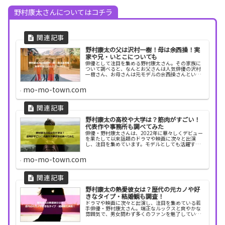
野村康太さんについてはコチラ
野村康太の父は沢村一樹！母は余西操！実
家や兄・いとこについても
俳優として注目を集める野村康太さん。その家族に
ついて調べると、なんとお父さんは人気俳優の沢村
一樹さん、お母さんは元モデルの余西操さんという
華やかな芸能一家であることがわかります。沢村一
樹さんといえば、ダンディな魅力と高い演技力で
mo-mo-town.com
数々のドラマ...
野村康太の高校や大学は？筋肉がすごい！
代表作や事務所も調べてみた
俳優・野村康太さんは、2022年に華々しくデビュー
を果たして以来話題のドラマや映画に次々と出演
し、注目を集めています。モデルとしても活躍する
一方で、実は高校時代にバスケットボールに打ち込
んでいた体育会系の一面も！その鍛え抜かれた筋肉
mo-mo-town.com
やスポー...
野村康太の熱愛彼女は？歴代の元カノや好
きなタイプ・結婚観も調査！
ドラマや映画に次々と出演し、注目を集めている若
手俳優・野村康太さん。端正なルックスと爽やかな
雰囲気で、男女問わず多くのファンを魅了していま
す。そんな野村康太さんのプライベート、とりわけ
「恋愛事情」が気になる人も多いのではないでしょ