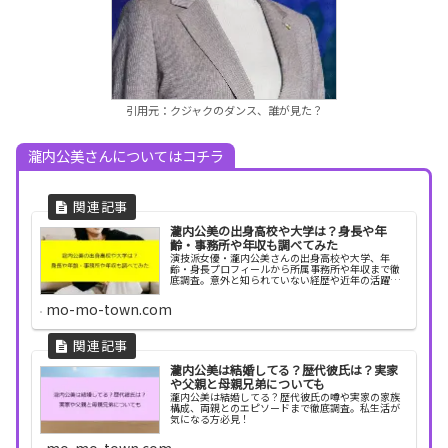
引用元：クジャクのダンス、誰が見た？
瀧内公美さんについてはコチラ
瀧内公美の出身高校や大学は？身長や年
齢・事務所や年収も調べてみた
演技派女優・瀧内公美さんの出身高校や大学、年
齢・身長プロフィールから所属事務所や年収まで徹
底調査。意外と知られていない経歴や近年の活躍も
紹介します。
mo-mo-town.com
瀧内公美は結婚してる？歴代彼氏は？実家
や父親と母親兄弟についても
瀧内公美は結婚してる？歴代彼氏の噂や実家の家族
構成、両親とのエピソードまで徹底調査。私生活が
気になる方必見！