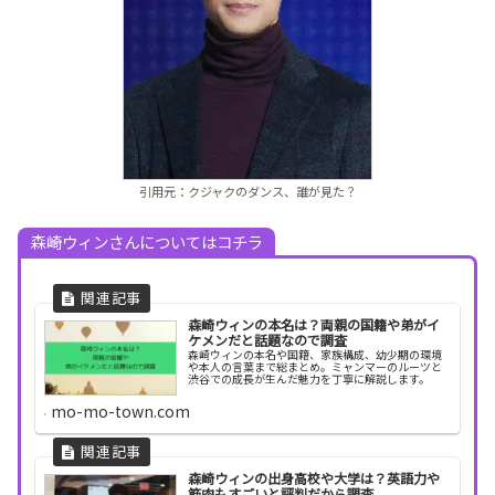
引用元：クジャクのダンス、誰が見た？
森崎ウィンさんについてはコチラ
森崎ウィンの本名は？両親の国籍や弟がイ
ケメンだと話題なので調査
森崎ウィンの本名や国籍、家族構成、幼少期の環境
や本人の言葉まで総まとめ。ミャンマーのルーツと
渋谷での成長が生んだ魅力を丁寧に解説します。
mo-mo-town.com
森崎ウィンの出身高校や大学は？英語力や
筋肉もすごいと評判だから調査