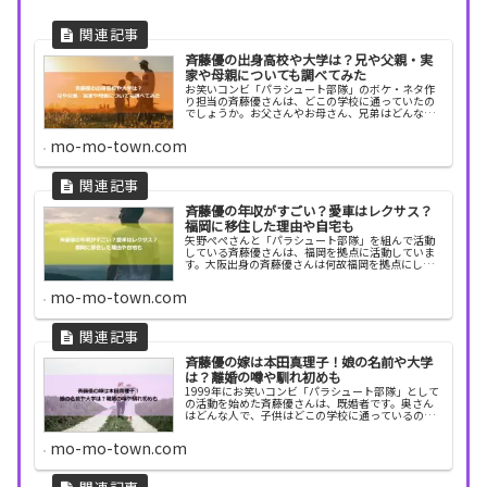
斉藤優の出身高校や大学は？兄や父親・実
家や母親についても調べてみた
お笑いコンビ「パラシュート部隊」のボケ・ネタ作
り担当の斉藤優さんは、どこの学校に通っていたの
でしょうか。お父さんやお母さん、兄弟はどんな人
なのでしょうか。今回は、斉藤優さんの出身学校や
家族について調べてみました。斉藤優(パラシュート
mo-mo-town.com
部隊)の...
斉藤優の年収がすごい？愛車はレクサス？
福岡に移住した理由や自宅も
矢野ぺぺさんと「パラシュート部隊」を組んで活動
している斉藤優さんは、福岡を拠点に活動していま
す。大阪出身の斉藤優さんは何故福岡を拠点にした
のでしょうか。今回は、斉藤優さんの経歴や年収、
愛車、福岡に行った理由などについて調べてみまし
mo-mo-town.com
た。斉藤優...
斉藤優の嫁は本田真理子！娘の名前や大学
は？離婚の噂や馴れ初めも
1999年にお笑いコンビ「パラシュート部隊」として
の活動を始めた斉藤優さんは、既婚者です。奥さん
はどんな人で、子供はどこの学校に通っているので
しょうか。今回は、斉藤優さんの奥さんや子供につ
いて調べてみました。斉藤優(パラシュート部隊)の
mo-mo-town.com
嫁は...