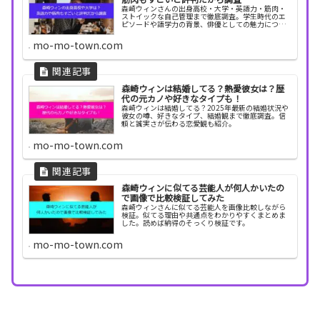
森崎ウィンさんの出身高校・大学・英語力・筋肉・
ストイックな自己管理まで徹底調査。学生時代のエ
ピソードや語学力の背景、俳優としての魅力につな
がる努力の過程をわかりやすくまとめています。
mo-mo-town.com
森崎ウィンは結婚してる？熱愛彼女は？歴
代の元カノや好きなタイプも！
森崎ウィンは結婚してる？2025年最新の結婚状況や
彼女の噂、好きなタイプ、結婚観まで徹底調査。信
頼と誠実さが伝わる恋愛観も紹介。
mo-mo-town.com
森崎ウィンに似てる芸能人が何人かいたの
で画像で比較検証してみた
森崎ウィンさんに似てる芸能人を画像比較しながら
検証。似てる理由や共通点をわかりやすくまとめま
した。読めば納得のそっくり検証です。
mo-mo-town.com