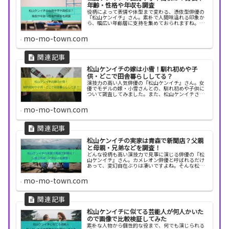
年齢・性格や年収も調査
役柄によって表情や体型まで変わる、憑依型俳優の
『松山ケンイチ』さん。素朴で人間味溢れる印象か
ら、幅広い年齢層に支持を集めておられますね。そ
んな松山ケンイチさんの身長や年齢、出身中学・高
校などを調査！また噂されてる性格や年収について
mo-mo-town.com
も、探って...
松山ケンイチの嫁は小雪！馴れ初めや子
供・どこで田舎暮らししてる？
演技力の高い人気俳優の『松山ケンイチ』さん。女
優でモデルの嫁・小雪さんとの、馴れ初めや子供に
ついて調査してみました。また、松山ケンイチさん
が田舎暮らしをしてるという噂が！？一体どこの田
舎で暮らしてるのか、気になったので探ってみまし
mo-mo-town.com
た。松山ケ...
松山ケンイチの実家は青森で新聞店？父親
と母親・兄弟などを調査！
どんな役柄も高い演技力で見事に演じる俳優の『松
山ケンイチ』さん。カメレオン俳優と呼ばれるだけ
あって、変幻自在ぶりは凄いですよね。そんな松山
ケンイチさんの実家が、青森で新聞店をされてると
いう噂があります。そこで気になる実家の父親や母
mo-mo-town.com
親、兄弟な...
松山ケンイチに似てる芸能人が何人かいた
ので画像で比較検証してみた
素朴な人物から個性的な役まで、何でも演じられる