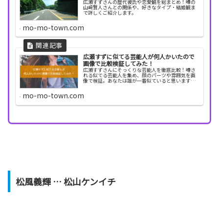
広瀬すずさんの歴代彼氏や恋愛観を総まとめ！噂の
山﨑賢人さんとの関係や、好きなタイプ・結婚観ま
で詳しくご紹介します。
mo-mo-town.com
広瀬すずに似てる芸能人が何人かいたので
画像で比較検証してみた！
広瀬すずさんにそっくりな芸能人を徹底比較！噂さ
れる似てる芸能人を集め、顔のパーツや雰囲気を画
像で検証。あなたは誰が一番似ていると思います
か？
mo-mo-town.com
松風義輝 … 松山ケンイチ