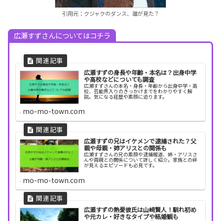
引用元：クジャクのダンス、誰が見た？
広瀬すずさんについてはコチラ
広瀬すずの身長や年齢・本名は？出身中学
や高校などについても調査
広瀬すずさんの本名・身長・年齢から出身中学・高
校、芸能界入りのきっかけまでをわかりやすく解
説。気になる経歴や素顔に迫ります。
mo-mo-town.com
広瀬すずの兄はイケメンで逮捕された？父
親や母親・姉アリスとの関係も
広瀬すずさんの兄の素顔や逮捕報道、姉・アリスさ
んや両親との関係について詳しく紹介。家族との絆
が見えるエピソードも必見です。
mo-mo-town.com
広瀬すずの熱愛彼氏は山﨑賢人！馴れ初め
や元カレ・好きなタイプや結婚観も