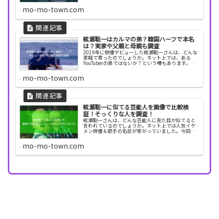
経歴や出身学校、事務所などについて調べてみまし
た。絃瀬聡一の学歴 絃瀬聡一さんが通っていた学校
mo-mo-town.com
について...
絃瀬聡一はカルマの弟？韓国ハーフで本名
は？実家や父親と母親も調査
2019年に俳優デビューした絃瀬聡一さんは、どんな
家庭で育ったのでしょうか。ネット上では、ある
YouTuberの弟ではないか？という噂もあります。そ
こで今回は、絃瀬聡一さんの家族や実家について調
べてみました。絃瀬聡一はカルマの弟？ ネット上...
mo-mo-town.com
絃瀬聡一に似てる芸能人を画像で比較検
証！そっくりな人を調査！
絃瀬聡一さんは、どんな芸能人に見た目が似てると
言われているのでしょうか。ネット上では人気イケ
メン俳優＆歌手の名前が挙がっていました。今回
は、絃瀬聡一さんに似てる芸能人を紹介します。絃
瀬聡一に似てる芸能人を画像で比較して検証 絃瀬聡
mo-mo-town.com
一さんは、...