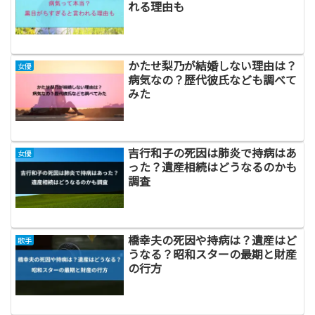
れる理由も
かたせ梨乃が結婚しない理由は？
女優
病気なの？歴代彼氏なども調べて
みた
吉行和子の死因は肺炎で持病はあ
女優
った？遺産相続はどうなるのかも
調査
橋幸夫の死因や持病は？遺産はど
歌手
うなる？昭和スターの最期と財産
の行方