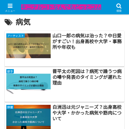
メニュー
検索
病気
山口一郎の病気は治った？中日愛
アーティスト
がすごい！出身高校や大学・事務
所や年収も
晋平太の死因は？病死で躁うつ病
歌手
の噂や発表のタイミングが遅れた
理由
白洲迅は元ジャニーズ？出身高校
俳優
や大学・かかった病気や筋肉につ
いて