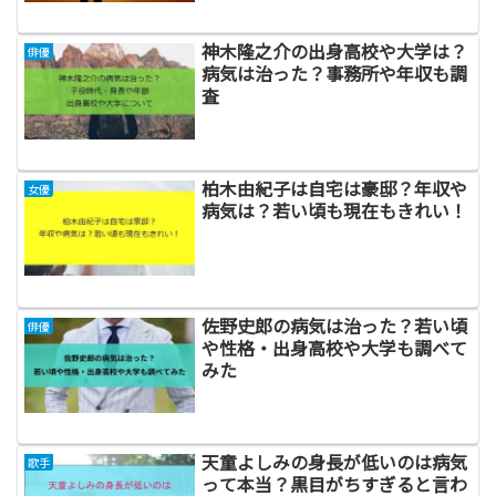
神木隆之介の出身高校や大学は？
俳優
病気は治った？事務所や年収も調
査
柏木由紀子は自宅は豪邸？年収や
女優
病気は？若い頃も現在もきれい！
佐野史郎の病気は治った？若い頃
俳優
や性格・出身高校や大学も調べて
みた
天童よしみの身長が低いのは病気
歌手
って本当？黒目がちすぎると言わ