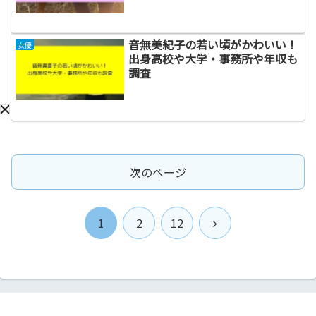
音無美紀子の若い頃がかわいい！
女優
出身高校や大学・事務所や年収も
調査
次のページ
次
1
2
12
へ