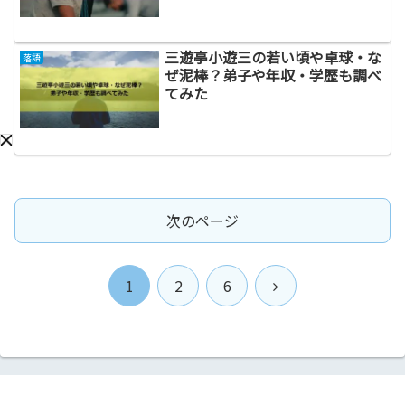
三遊亭小遊三の若い頃や卓球・な
落語
ぜ泥棒？弟子や年収・学歴も調べ
てみた
次のページ
次
1
2
6
へ