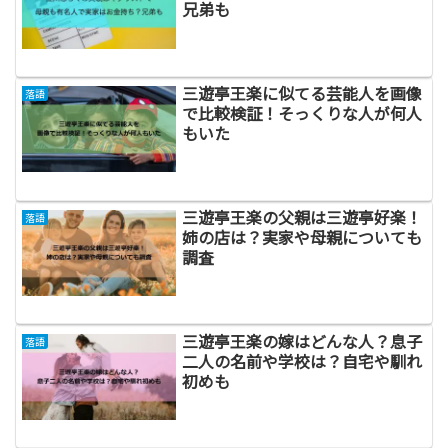
兄弟も
三遊亭王楽に似てる芸能人を画像
落語
で比較検証！そっくりな人が何人
もいた
三遊亭王楽の父親は三遊亭好楽！
落語
姉の店は？実家や母親についても
調査
三遊亭王楽の嫁はどんな人？息子
落語
二人の名前や学校は？自宅や馴れ
初めも