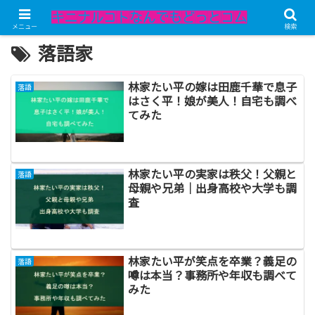
メニュー
検索
落語家
林家たい平の嫁は田鹿千華で息子
落語
はさく平！娘が美人！自宅も調べ
てみた
林家たい平の実家は秩父！父親と
落語
母親や兄弟｜出身高校や大学も調
査
林家たい平が笑点を卒業？義足の
落語
噂は本当？事務所や年収も調べて
みた