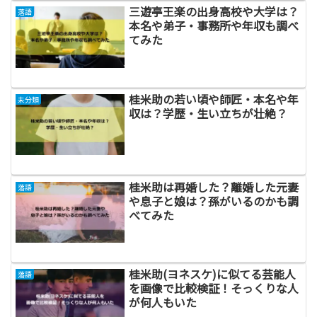
三遊亭王楽の出身高校や大学は？
落語
本名や弟子・事務所や年収も調べ
てみた
桂米助の若い頃や師匠・本名や年
未分類
収は？学歴・生い立ちが壮絶？
桂米助は再婚した？離婚した元妻
落語
や息子と娘は？孫がいるのかも調
べてみた
桂米助(ヨネスケ)に似てる芸能人
落語
を画像で比較検証！そっくりな人
が何人もいた