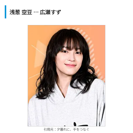
浅葱 空豆 … 広瀬すず
引用元：夕暮れに、手をつなぐ