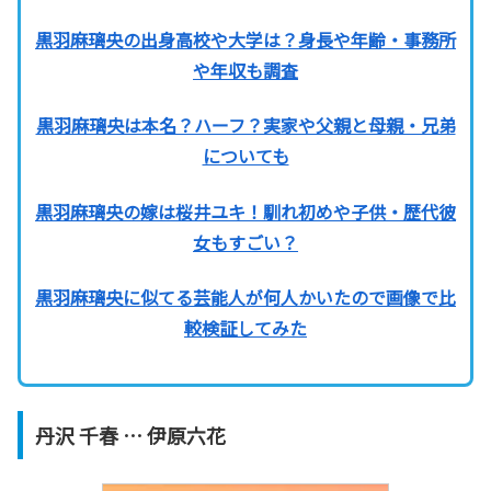
黒羽麻璃央の出身高校や大学は？身長や年齢・事務所
や年収も調査
黒羽麻璃央は本名？ハーフ？実家や父親と母親・兄弟
についても
黒羽麻璃央の嫁は桜井ユキ！馴れ初めや子供・歴代彼
女もすごい？
黒羽麻璃央に似てる芸能人が何人かいたので画像で比
較検証してみた
丹沢 千春 … 伊原六花