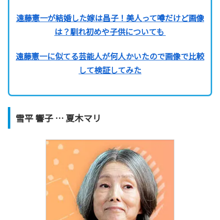
遠藤憲一が結婚した嫁は昌子！美人って噂だけど画像
は？馴れ初めや子供についても
遠藤憲一に似てる芸能人が何人かいたので画像で比較
して検証してみた
雪平 響子 … 夏木マリ