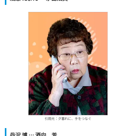
引用元：夕暮れに、手をつなぐ
丹沢 博 … 酒向 芳