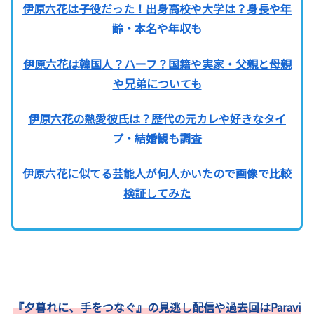
伊原六花は子役だった！出身高校や大学は？身長や年
齢・本名や年収も
伊原六花は韓国人？ハーフ？国籍や実家・父親と母親
や兄弟についても
伊原六花の熱愛彼氏は？歴代の元カレや好きなタイ
プ・結婚観も調査
伊原六花に似てる芸能人が何人かいたので画像で比較
検証してみた
『夕暮れに、手をつなぐ』の見逃し配信や過去回はParavi