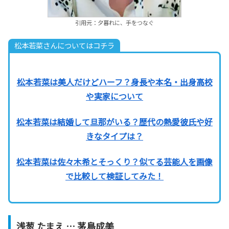
引用元：夕暮れに、手をつなぐ
松本若菜さんについてはコチラ
松本若菜は美人だけどハーフ？身長や本名・出身高校
や実家について
松本若菜は結婚して旦那がいる？歴代の熱愛彼氏や好
きなタイプは？
松本若菜は佐々木希とそっくり？似てる芸能人を画像
で比較して検証してみた！
浅葱 たまえ … 茅島成美