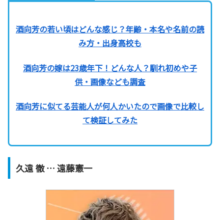
酒向芳の若い頃はどんな感じ？年齢・本名や名前の読
み方・出身高校も
酒向芳の嫁は23歳年下！どんな人？馴れ初めや子
供・画像なども調査
酒向芳に似てる芸能人が何人かいたので画像で比較し
て検証してみた
久遠 徹 … 遠藤憲一