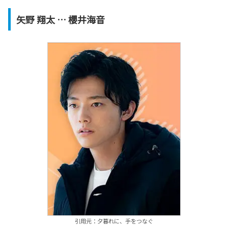
矢野 翔太 … 櫻井海音
引用元：夕暮れに、手をつなぐ