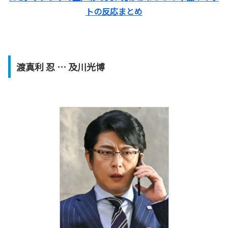
トの反応まとめ
渡真利 忍 … 及川光博