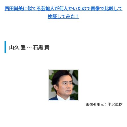
西田尚美に似てる芸能人が何人かいたので画像で比較して
検証してみた！
山久 登 … 石黒 賢
画像引用元：半沢直樹