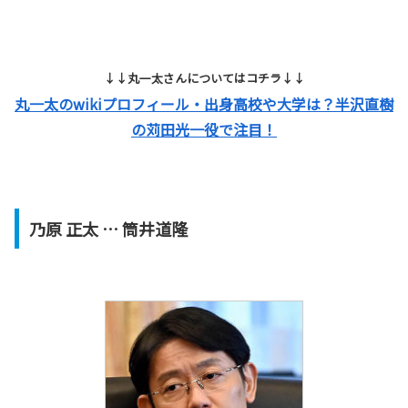
↓↓丸一太さんについてはコチラ↓↓
丸一太のwikiプロフィール・出身高校や大学は？半沢直樹
の苅田光一役で注目！
乃原 正太 … 筒井道隆