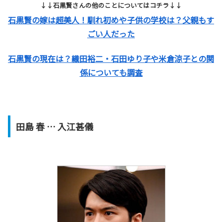
↓↓石黒賢さんの他のことについてはコチラ↓↓
石黒賢の嫁は超美人！馴れ初めや子供の学校は？父親もす
ごい人だった
石黒賢の現在は？織田裕二・石田ゆり子や米倉涼子との関
係についても調査
田島 春 … 入江甚儀