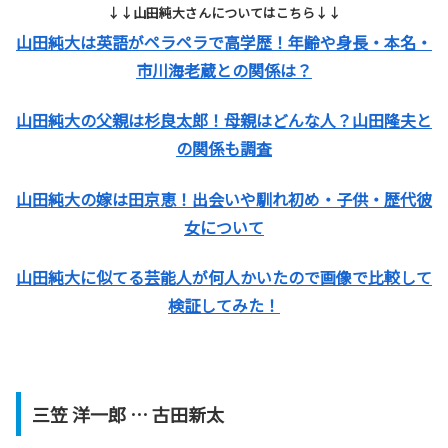
↓↓山田純大さんについてはこちら↓↓
山田純大は英語がペラペラで高学歴！年齢や身長・本名・
市川海老蔵との関係は？
山田純大の父親は杉良太郎！母親はどんな人？山田隆夫と
の関係も調査
山田純大の嫁は田京恵！出会いや馴れ初め・子供・歴代彼
女について
山田純大に似てる芸能人が何人かいたので画像で比較して
検証してみた！
三笠 洋一郎 … 古田新太