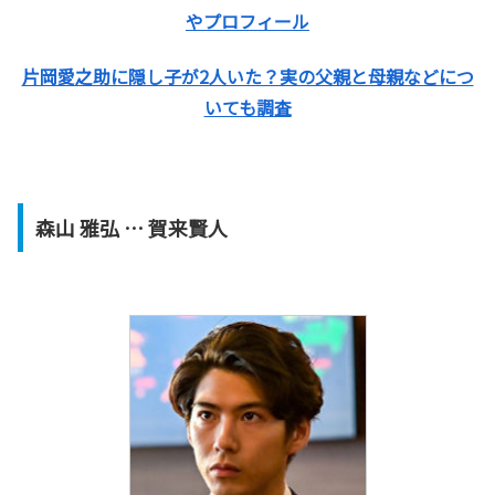
やプロフィール
片岡愛之助に隠し子が2人いた？実の父親と母親などにつ
いても調査
森山 雅弘 … 賀来賢人