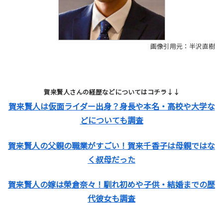
画像引用元：半沢直樹
賀来賢人さんの経歴などについてはコチラ↓↓
賀来賢人は仮面ライダー出身？身長や本名・高校や大学な
どについても調査
賀来賢人の父親の職業がすごい！賀来千香子は母親ではな
く叔母だった
賀来賢人の嫁は榮倉奈々！馴れ初めや子供・結婚までの歴
代彼女も調査