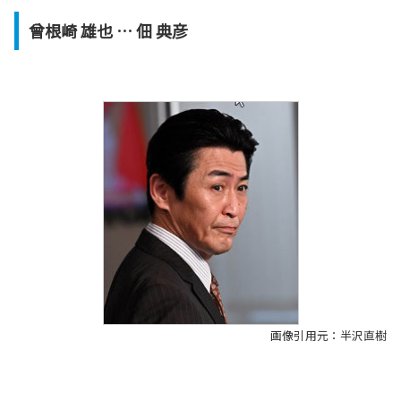
曾根崎 雄也 … 佃 典彦
画像引用元：半沢直樹