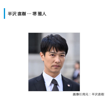
半沢 直樹 … 堺 雅人
画像引用元：半沢直樹